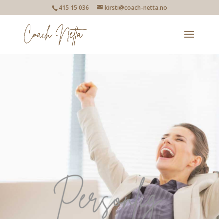
415 15 036
kirsti@coach-netta.no