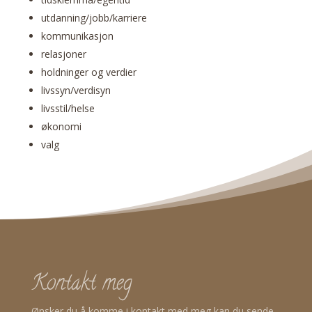
utdanning/jobb/karriere
kommunikasjon
relasjoner
holdninger og verdier
livssyn/verdisyn
livsstil/helse
økonomi
valg
Kontakt meg
Ønsker du å komme i kontakt med meg kan du sende