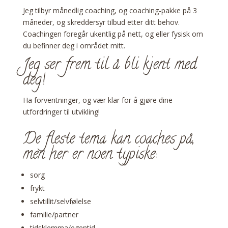
Jeg tilbyr månedlig coaching, og coaching-pakke på 3
måneder, og skreddersyr tilbud etter ditt behov.
Coachingen foregår ukentlig på nett, og eller fysisk om
du befinner deg i området mitt.
Jeg ser frem til å bli kjent med
deg!
Ha forventninger, og vær klar for å gjøre dine
utfordringer til utvikling!
De fleste tema kan coaches på,
men her er noen typiske:
sorg
frykt
selvtillit/selvfølelse
familie/partner
tidsklemma/egentid